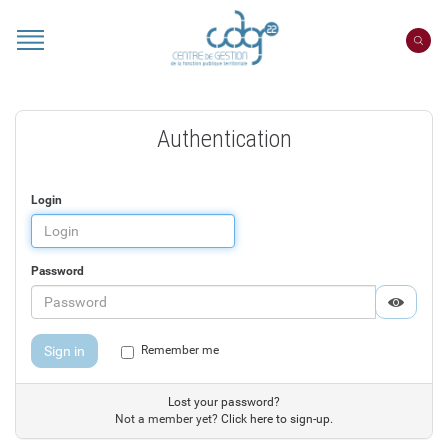
Cookies management panel
Authentication
Login
Password
Displa
Hide p
Sign in
Remember me
Lost your password?
Not a member yet?
Click here to sign-up.