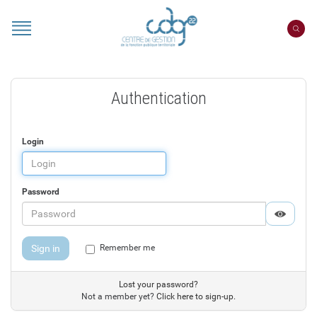
Cookies management panel
Authentication
Login
Password
Displa
Hide p
Sign in
Remember me
Lost your password?
Not a member yet?
Click here to sign-up.