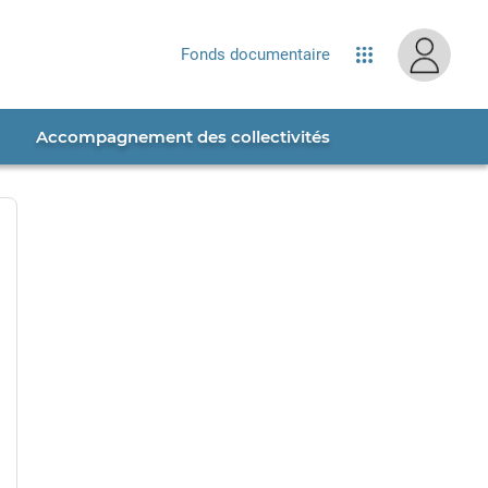
site...
Fonds documentaire
Applications
Accompagnement des collectivités
splay password
ide password