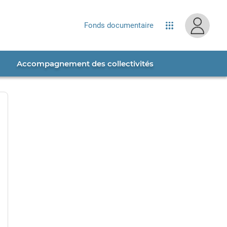
site...
Fonds documentaire
Applications
Accompagnement des collectivités
splay password
ide password