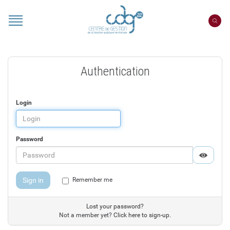
Cookies management panel
Authentication
Login
Password
Displa
Hide p
Sign in
Remember me
Lost your password?
Not a member yet?
Click here to sign-up.