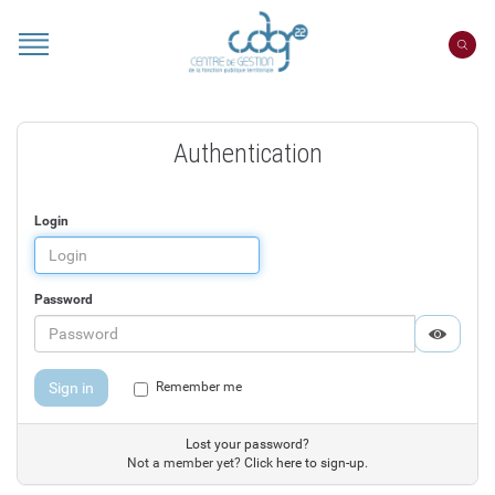
Cookies management panel
Authentication
Login
Password
Displa
Hide p
Sign in
Remember me
Lost your password?
Not a member yet?
Click here to sign-up.