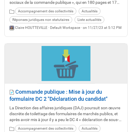
sociaux de la commande publique », qui en 180 pages et 17
fiches techniques incluant des exemples concrets, vise à
Accompagnement des collectivités
Actualités
donner du corps et du sens aux considérations sociales dans
la commande publique.
Réponses juridiques non statutaires
Liste actualités
Claire HOUTTEVILLE ·
Default Workspace
· on 11/27/23 at 5:12 PM
Commande publique : Mise à jour du
formulaire DC 2 "Déclaration du candidat"
La Direction des affaires juridiques (DAJ) poursuit son œuvre
discrète de toilettage des formulaires de marchés publics, et
après avoir mis à jour il y a peu le DC 4 « déclaration de sous-
traitance », elle s’attaque au DC 2 « Déclaration du candidat
Accompagnement des collectivités
Actualités
individuel ou du membre du groupement ».