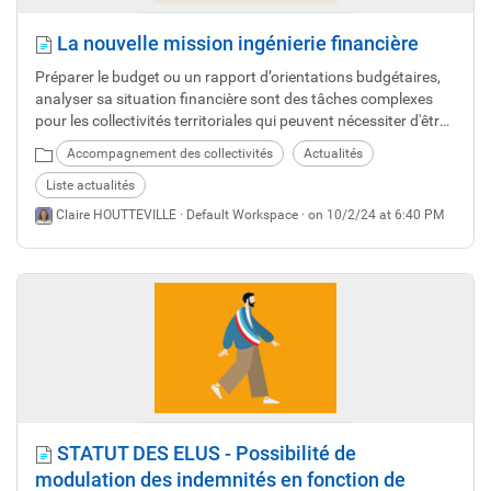
La nouvelle mission ingénierie financière
Préparer le budget ou un rapport d’orientations budgétaires,
analyser sa situation financière sont des tâches complexes
pour les collectivités territoriales qui peuvent nécessiter d'être
accompagné par un expert. Mais où le trouver ? Découvrez
Accompagnement des collectivités
Actualités
notre nouvelle mission ingénierie financière pour vous faciliter
la vie !
Liste actualités
Claire HOUTTEVILLE ·
Default Workspace
· on 10/2/24 at 6:40 PM
STATUT DES ELUS - Possibilité de
modulation des indemnités en fonction de