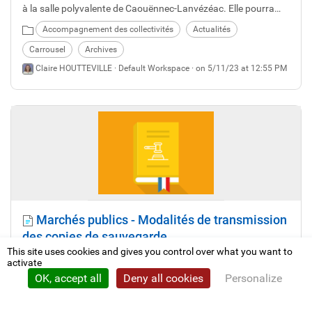
à la salle polyvalente de Caouënnec-Lanvézéac. Elle pourra
ensuite être exposée dans les communes du territoire
Accompagnement des collectivités
Actualités
intéressées. Alors, faîtes-nous connaître votre souhait.
Carrousel
Archives
Claire HOUTTEVILLE ·
Default Workspace
· on 5/11/23 at 12:55 PM
Marchés publics - Modalités de transmission
des copies de sauvegarde
This site uses cookies and gives you control over what you want to
Pour transmettre une copie de sauvegarde électronique, les
activate
caractéristiques techniques à respecter par les candidats
OK, accept all
Deny all cookies
Personalize
viennent d'être précisés dans l'arrêté du 14 avril 2023.
Privacy policy
Actualités
Règlementation générale