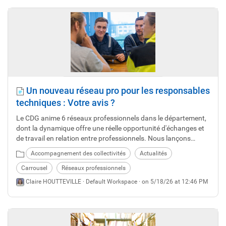
Un nouveau réseau pro pour les responsables
techniques : Votre avis ?
Le CDG anime 6 réseaux professionnels dans le département,
dont la dynamique offre une réelle opportunité d'échanges et
de travail en relation entre professionnels. Nous lançons
désormais une réflexion sur l'intérêt de créer un nouveau
Accompagnement des collectivités
Actualités
réseau pour les Directeurs et responsables de services
techniques. Nous vous proposons de nous faire connaître vos
Carrousel
Réseaux professionnels
souhaits.
Claire HOUTTEVILLE ·
Default Workspace
· on 5/18/26 at 12:46 PM