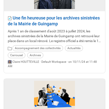
Une fin heureuse pour les archives sinistrées
de la Mairie de Guingamp
Après 1 an de classement d'août 2023 à juillet 2024, les
archives sinistrées de la Mairie de Guingamp ont retrouvé leur
place dans un local rénové. Le registre officiel a été remis le 11
octobre par le président du Centre de Gestion Vincent Le
Accompagnement des collectivités
Actualités
Meaux au Maire de Guingamp Philippe Le Goff, en compagnie
de Pierre Yven, archiviste ayant travaillé sur l'opération. Retour
Carrousel
Archives
sur un long processus de renaissance, opérée par le service
Claire HOUTTEVILLE ·
Default Workspace
· on 10/11/24 at 11:48
archives du Centre de Gestion.
AM