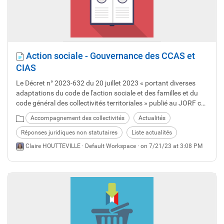
Action sociale - Gouvernance des CCAS et
CIAS
Le Décret n° 2023-632 du 20 juillet 2023 « portant diverses
adaptations du code de l'action sociale et des familles et du
code général des collectivités territoriales » publié au JORF ce
21 juillet 2023 vient, à la suite de loi 3DS (qui avait notamment
Accompagnement des collectivités
Actualités
procédé à la réécriture des articles L.123-4-1 et L.123-6),
toiletter les modes de gouvernance des CCAS et CIAS.
Réponses juridiques non statutaires
Liste actualités
Claire HOUTTEVILLE ·
Default Workspace
· on 7/21/23 at 3:08 PM