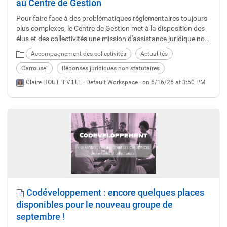
au Centre de Gestion
Pour faire face à des problématiques réglementaires toujours
plus complexes, le Centre de Gestion met à la disposition des
élus et des collectivités une mission d'assistance juridique non
statutaire. Après presque 19 ans passés sur cette mission
Accompagnement des collectivités
Actualités
avant une retraite bien méritée, Guillaume Hamon a passé le
relais à votre nouvelle interlocutrice, Camille Collin, depuis le 11
Carrousel
Réponses juridiques non statutaires
juin dernier. Nous vous la présentons.
Claire HOUTTEVILLE ·
Default Workspace
· on 6/16/26 at 3:50 PM
Codéveloppement : encore quelques places
disponibles pour le nouveau groupe de
septembre !