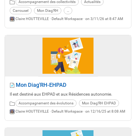
Accompagnement des collectivités
Actualités
additionnelle au CDG 22 et n'entrainent donc pas de
facturation supplémentaire !
Carrousel
Mon Diag'RH
…
Claire HOUTTEVILLE ·
Default Workspace
· on 3/11/26 at 8:47 AM
Mon Diag'RH-EHPAD
Il est destiné aux EHPAD et aux Résidences autonomie.
Accompagnement des évolutions
Mon Diag'RH EHPAD
Claire HOUTTEVILLE ·
Default Workspace
· on 12/16/25 at 8:08 AM