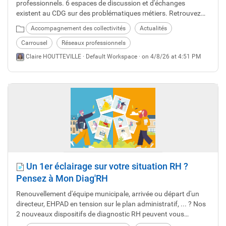
professionnels. 6 espaces de discussion et d'échanges
existent au CDG sur des problématiques métiers. Retrouvez
les dates de tous les rdv en 2026 et découvrez si l'un des
Accompagnement des collectivités
Actualités
réseaux vous intéresse.
Carrousel
Réseaux professionnels
Claire HOUTTEVILLE ·
Default Workspace
· on 4/8/26 at 4:51 PM
Un 1er éclairage sur votre situation RH ?
Pensez à Mon Diag'RH
Renouvellement d'équipe municipale, arrivée ou départ d'un
directeur, EHPAD en tension sur le plan administratif, ... ? Nos
2 nouveaux dispositifs de diagnostic RH peuvent vous
intéresser. Important : ils sont adossés à la cotisation