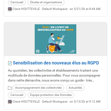
Carrousel
Etudes et organisations
Claire HOUTTEVILLE ·
Default Workspace
· on 5/21/26 at 8:44 AM
Sensibilisation des nouveaux élus au RGPD
Au quotidien, les collectivités et établissements traitent une
multitude de données personnelles. Pour vous accompagner
dans cette démarche, nous avons conçu un guide - très
pratique - de sensibilisation au RGPD* à destination des élus
Accompagnement des collectivités
Actualités
et responsables, spécialement pensé pour simplifier votre
quotidien et sécuriser vos pratiques.
Carrousel
Equipe protection des Données
Claire HOUTTEVILLE ·
Default Workspace
· on 5/13/26 at 9:12 AM