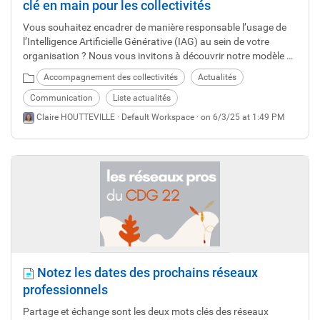
clé en main pour les collectivités
Vous souhaitez encadrer de manière responsable l’usage de
l’Intelligence Artificielle Générative (IAG) au sein de votre
organisation ? Nous vous invitons à découvrir notre modèle de
charte IAG, fruit d’un travail collaboratif mené avec des
Accompagnement des collectivités
Actualités
représentants de collectivités et établissements au Centre de
gestion 22 !
Communication
Liste actualités
Claire HOUTTEVILLE ·
Default Workspace
· on 6/3/25 at 1:49 PM
Notez les dates des prochains réseaux
professionnels
Partage et échange sont les deux mots clés des réseaux