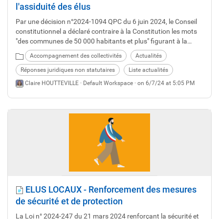
l'assiduité des élus
Par une décision n°2024-1094 QPC du 6 juin 2024, le Conseil
constitutionnel a déclaré contraire à la Constitution les mots
"des communes de 50 000 habitants et plus" figurant à la
première phrase de l’article L. 2123-24-2 du code général des
Accompagnement des collectivités
Actualités
collectivités territoriales, dans sa rédaction issue de la loi
n°2019-1461 du 27 décembre 2019 relative à l’engagement
Réponses juridiques non statutaires
Liste actualités
dans la vie locale et à la proximité de l’action publique.
Claire HOUTTEVILLE ·
Default Workspace
· on 6/7/24 at 5:05 PM
ELUS LOCAUX - Renforcement des mesures
de sécurité et de protection
La Loi n° 2024-247 du 21 mars 2024 renforçant la sécurité et