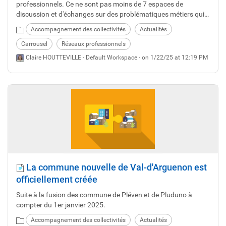
professionnels. Ce ne sont pas moins de 7 espaces de
discussion et d'échanges sur des problématiques métiers qui
existent au Centre de Gestion. Pour se projeter plus
Accompagnement des collectivités
Actualités
facilement, les dates des différents rendez-vous ont été posés.
Découvrez les !
Carrousel
Réseaux professionnels
Claire HOUTTEVILLE ·
Default Workspace
· on 1/22/25 at 12:19 PM
La commune nouvelle de Val-d'Arguenon est
officiellement créée
Suite à la fusion des commune de Pléven et de Pluduno à
compter du 1er janvier 2025.
Accompagnement des collectivités
Actualités