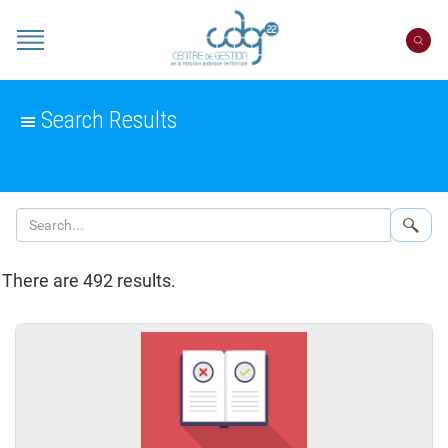
Cookies management panel
Portail
CDG
22
Search Results
Sear
There are 492 results.