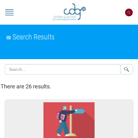
Cookies management panel
Portail
CDG
22
Search Results
Sear
There are 26 results.