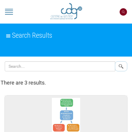
Cookies management panel
Portail
CDG
22
Search Results
Sear
There are 3 results.