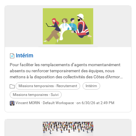
Intérim
Pour faciliter les remplacements d’agents momentanément
absents ou renforcer temporairement des équipes, nous
mettons à la disposition des collectivités des Côtes d'Armor
des agents contractuels dans tous les métiers (sauf sécurité)
Missions temporaires - Recrutement
Intérim
via notre service des missions temporaires. Si vous êtes en
recherche d’emploi, de nouvelles opportunités, en
Missions temporaires - Suivi
reconversion, en disponibilité, lauréat d’un concours, notre
Vincent MORIN ·
Default Workspace
· on 6/30/26 at 2:49 PM
service intérim est un véritable tremplin vers l'emploi.