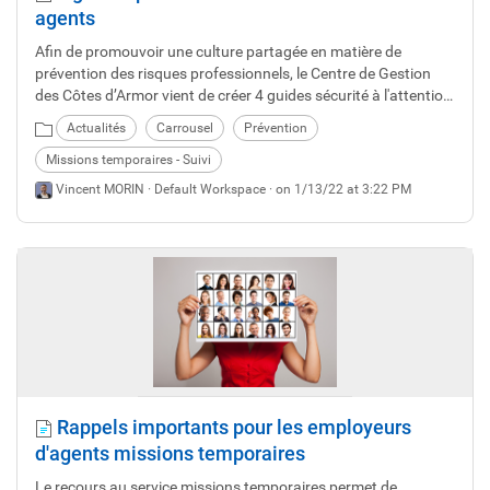
agents
Afin de promouvoir une culture partagée en matière de
prévention des risques professionnels, le Centre de Gestion
des Côtes d’Armor vient de créer 4 guides sécurité à l'attention
des professionnels des espaces verts, de l'aide et des soins à
Actualités
Carrousel
Prévention
domicile, des aide-soignant en EHPAD et des agents
techniques polyvalent. Ils ont également été adaptés à
Missions temporaires - Suivi
l'attention des personnels mis à disposition des collectivités
Vincent MORIN ·
Default Workspace
· on 1/13/22 at 3:22 PM
par le service des missions temporaires. Ceci afin d'exercer
leur mission en sécurité.
Rappels importants pour les employeurs
d'agents missions temporaires
Le recours au service missions temporaires permet de