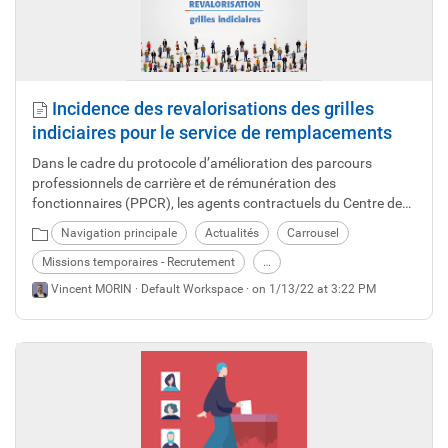
Incidence des revalorisations des grilles
indiciaires pour le service de remplacements
Dans le cadre du protocole d’amélioration des parcours
professionnels de carrière et de rémunération des
fonctionnaires (PPCR), les agents contractuels du Centre de
Gestion bénéficient d’une refonte des grilles indiciaires avec la
Navigation principale
Actualités
Carrousel
revalorisation des indices bruts (I.B.) et des indices majorés
(I.M.) pour certains grades. Ces modifications s’étaleront
Missions temporaires - Recrutement
…
jusqu’en 2020.
Vincent MORIN ·
Default Workspace
· on 1/13/22 at 3:22 PM