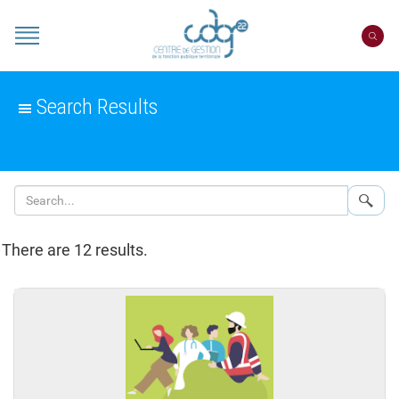
Cookies management panel
Portail
CDG
22
Search Results
Sear
There are 12 results.