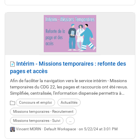
Intérim - Missions temporaires : refonte des
pages et accès
Afin de faciliter la navigation vers le service intérim - Missions
temporaires du CDG 22, les pages et raccourcis ont été revus.
Simplifiée, centralisée, l'information dispensée permettra à
chacun d'accéder aux services souhaités en un minimum de
Concours et emploi
Actualités
clics. Présentation de ces évolutions en ligne depuis le 6 mai.
Missions temporaires - Recrutement
Missions temporaires - Suivi
…
Vincent MORIN ·
Default Workspace
· on 5/22/24 at 3:01 PM