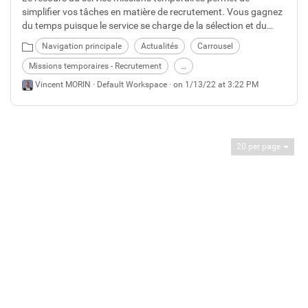
simplifier vos tâches en matière de recrutement. Vous gagnez
du temps puisque le service se charge de la sélection et du
recrutement, de la gestion intégrale du contrat et de l’éventuel
Navigation principale
Actualités
Carrousel
absentéisme, de l’établissement de la paie, de la gestion de la
fin de contrat. Il est important de rappeler quelques éléments
Missions temporaires - Recrutement
…
en ce début 2017.
Vincent MORIN ·
Default Workspace
· on 1/13/22 at 3:22 PM
20 per page