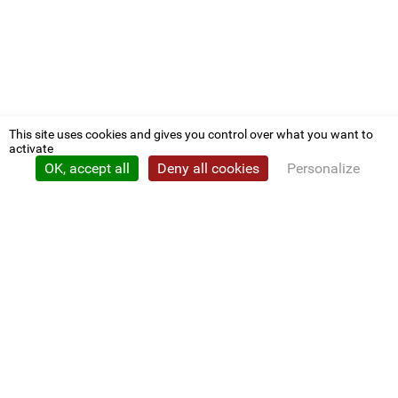
This site uses cookies and gives you control over what you want to
activate
OK, accept all
Deny all cookies
Personalize
Privacy policy
CDG 22
Nous contacter
Conventions
L'élu employeur