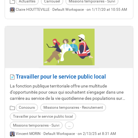
Actualités
Carrousel
Missions temporaires - Suivi
jour du mois suivant. Nous remercions les agents et
Claire HOUTTEVILLE ·
Default Workspace
· on 1/17/20 at 10:55 AM
collectivités d'accueil pour leur coopération sur cette mise en
œuvre et le respect de ce délai.
Travailler pour le service public local
La fonction publique territoriale offre une multitude
d'opportunités pour ceux qui souhaitent s'engager dans une
carrière au service de la vie quotidienne des populations sur
nos territoires.
Concours
Missions temporaires - Recrutement
Travailler pour le service public local
Missions temporaires - Suivi
…
Vincent MORIN ·
Default Workspace
· on 2/13/25 at 8:31 AM