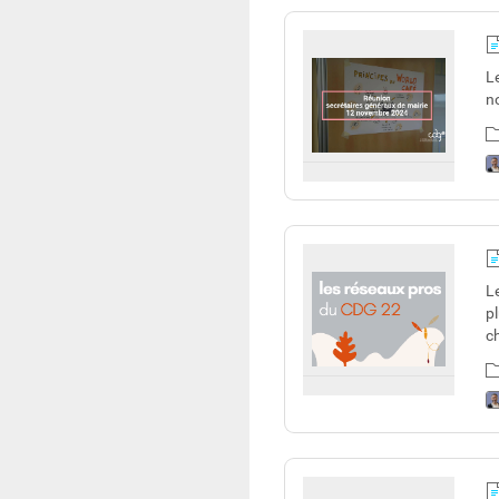
L
n
L
p
c