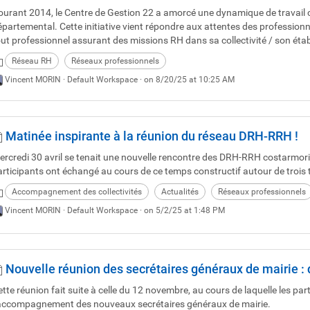
ourant 2014, le Centre de Gestion 22 a amorcé une dynamique de travail c
épartemental. Cette initiative vient répondre aux attentes des professionn
out professionnel assurant des missions RH dans sa collectivité / son éta
Réseau RH
Réseaux professionnels
Vincent MORIN ·
Default Workspace
· on 8/20/25 at 10:25 AM
Matinée inspirante à la réunion du réseau DRH-RRH !
ercredi 30 avril se tenait une nouvelle rencontre des DRH-RRH costarmor
articipants ont échangé au cours de ce temps constructif autour de trois
Accompagnement des collectivités
Actualités
Réseaux professionnels
Vincent MORIN ·
Default Workspace
· on 5/2/25 at 1:48 PM
Nouvelle réunion des secrétaires généraux de mairie : d
tte réunion fait suite à celle du 12 novembre, au cours de laquelle les parti
’accompagnement des nouveaux secrétaires généraux de mairie.