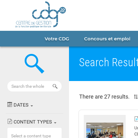
Cookies management panel
Portail
CDG
22
Votre CDG
Concours et emploi
Search
Search Resul
Results
There are 27 results.
DATES
CONTENT TYPES
U
C