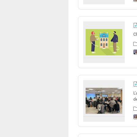
C
L
de