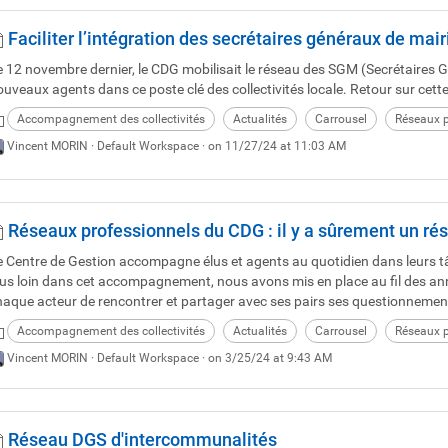
Faciliter l’intégration des secrétaires généraux de mair
e 12 novembre dernier, le CDG mobilisait le réseau des SGM (Secrétaires Gé
ouveaux agents dans ce poste clé des collectivités locale. Retour sur cett
Accompagnement des collectivités
Actualités
Carrousel
Réseaux p
Vincent MORIN ·
Default Workspace
· on 11/27/24 at 11:03 AM
Réseaux professionnels du CDG : il y a sûrement un rése
e Centre de Gestion accompagne élus et agents au quotidien dans leurs tâc
lus loin dans cet accompagnement, nous avons mis en place au fil des ann
haque acteur de rencontrer et partager avec ses pairs ses questionnements 
Accompagnement des collectivités
Actualités
Carrousel
Réseaux p
Vincent MORIN ·
Default Workspace
· on 3/25/24 at 9:43 AM
Réseau DGS d'intercommunalités