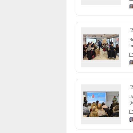
R
m
J
(i