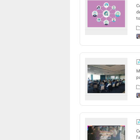
C
d
t
M
p
Ce
l