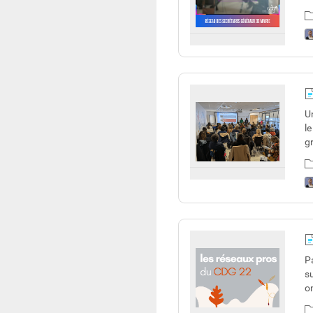
U
l
g
P
s
o