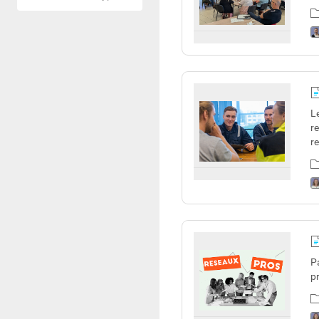
L
r
r
P
p