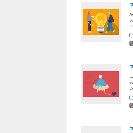
A
pr
i
L
é
C