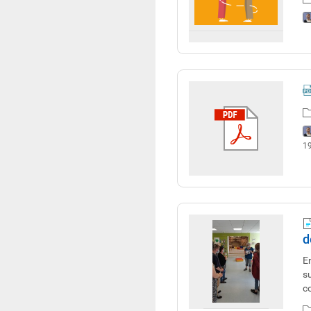
1
d
E
s
c