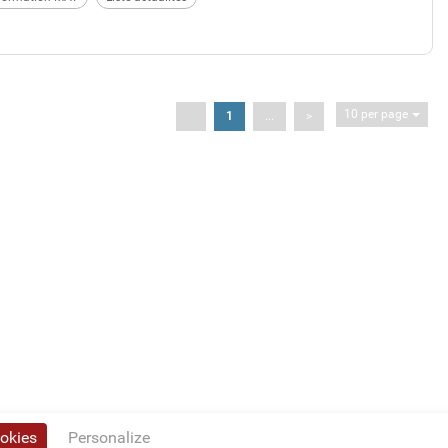
10 per page
<
1
...
>
ookies
Personalize
Privacy policy