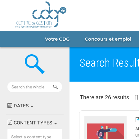
Cookies management panel
Portail
CDG
22
Votre CDG
Concours et emploi
Search
Search Resul
Results
There are 26 results.
DATES
CONTENT TYPES
Al
u