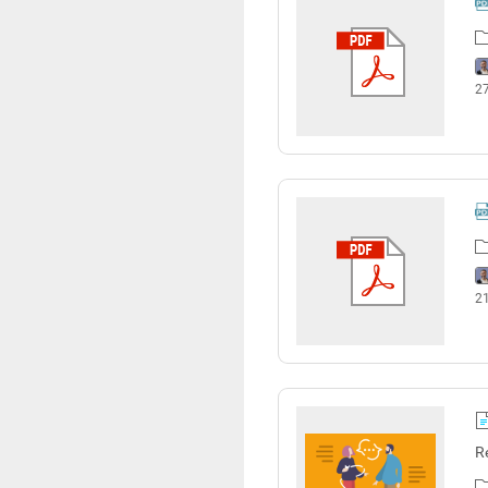
2
2
Ré