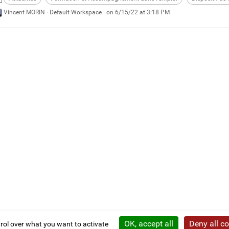
Vincent MORIN ·
Default Workspace
· on 6/15/22 at 3:18 PM
OK, accept all
Deny all c
trol over what you want to activate