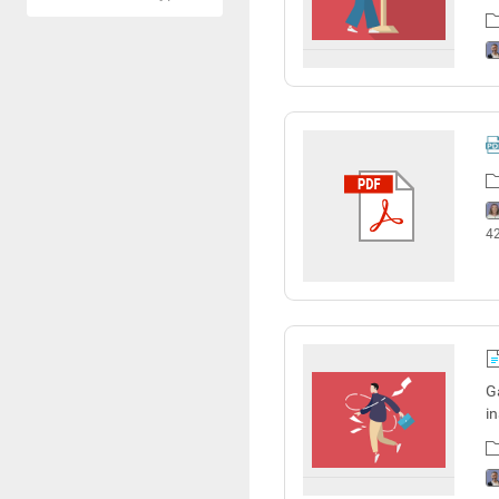
4
G
i