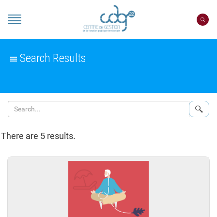
Cookies management panel
Portail
CDG
22
Search Results
Sear
There are 5 results.