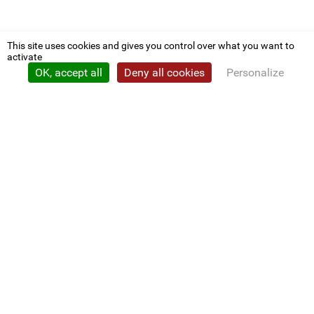
This site uses cookies and gives you control over what you want to
activate
OK, accept all
Deny all cookies
Personalize
Privacy policy
CDG 22
Nous contacter
Conventions
L'élu employeur
CONCOURS ET EMPLOI
Calendrier
Résultats et listes
Intérim