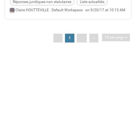
la compétence réelle, du moins pour ce qui concerne la
Réponses juridiques non statutaires
Liste actualités
réalisation de projets dans l’espace public.
Claire HOUTTEVILLE ·
Default Workspace
· on 9/20/17 at 10:15 AM
10 per page
<
1
...
>