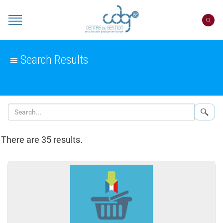
Cookies management panel
Portail
CDG
22
Search Results
Sear
There are 35 results.