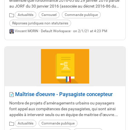
ensemble que l’ordonnance 2016-65 du 29 janvier 2016 parue
au JORF du 30 janvier 2016 (associée au décret 2016-86 du
1ER février 2016) qui unifie en un seul type de contrat, le
Actualités
Carrousel
Commande publique
contrat de concession, les anciennes concessions de travaux
et délégations de service public.
Réponses juridiques non statutaires
Vincent MORIN ·
Default Workspace
· on 2/1/21 at 4:23 PM
Maîtrise d'oeuvre - Paysagiste concepteur
Nombre de projets d’aménagements urbains ou paysagers
font appel aux compétences des paysagistes, qui sont ainsi
appelés à intervenir seuls ou en équipe de maitrise d’œuvre.
Or, depuis quelques années, fleurissent çà et là des officines
Actualités
Commande publique
qui prennent le titre de « paysagiste », sans en avoir le titre ni