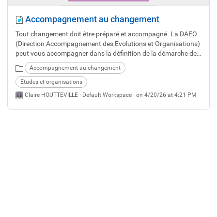
Accompagnement au changement
Tout changement doit être préparé et accompagné. La DAEO
(Direction Accompagnement des Évolutions et Organisations)
peut vous accompagner dans la définition de la démarche de
vos projets, et accompagner leur mise en œuvre : soit après
Accompagnement au changement
une étude d’organisation à partir du cadre défini par les élus
soit à partir d’un objectif d’évolution défini.
Etudes et organisations
Claire HOUTTEVILLE ·
Default Workspace
· on 4/20/26 at 4:21 PM