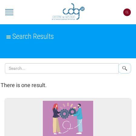
Cookies management panel
Portail
CDG
22
Search Results
Sear
There is one result.