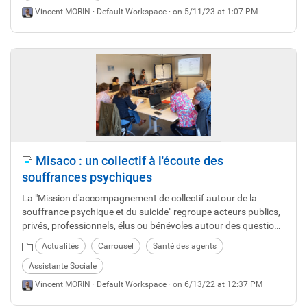
Vincent MORIN ·
Default Workspace
· on 5/11/23 at 1:07 PM
Misaco : un collectif à l'écoute des
souffrances psychiques
La "Mission d'accompagnement de collectif autour de la
souffrance psychique et du suicide" regroupe acteurs publics,
privés, professionnels, élus ou bénévoles autour des questions
de la souffrance psychique et du suicide. Le CDG 22, via son
Actualités
Carrousel
Santé des agents
assistante sociale mutualisée, accueillait le 10 juin plusieurs
membres pour une journée de travail.
Assistante Sociale
Vincent MORIN ·
Default Workspace
· on 6/13/22 at 12:37 PM