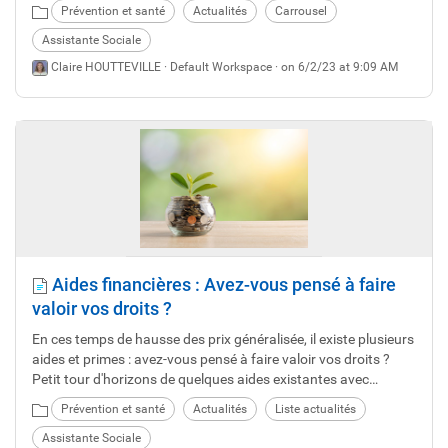
d’outre-Mer d'échanger sur diverses problématiques
Prévention et santé
Actualités
Carrousel
d'accompagnement des agents publics. Retour sur les temps
forts de ce rendez-vous.
Assistante Sociale
Claire HOUTTEVILLE ·
Default Workspace
· on 6/2/23 at 9:09 AM
Aides financières : Avez-vous pensé à faire
valoir vos droits ?
En ces temps de hausse des prix généralisée, il existe plusieurs
aides et primes : avez-vous pensé à faire valoir vos droits ?
Petit tour d'horizons de quelques aides existantes avec
l'assistante sociale du travail du CDG.
Prévention et santé
Actualités
Liste actualités
Assistante Sociale