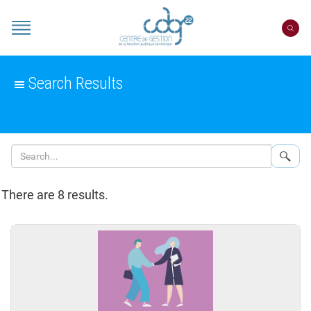
Cookies management panel
Portail
CDG
22
Search Results
Sear
There are 8 results.