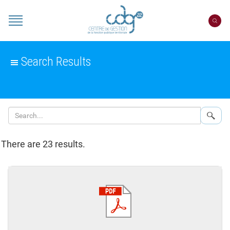
Cookies management panel
Portail
CDG
22
Search Results
Sear
There are 23 results.