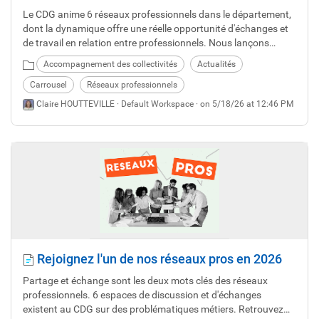
Le CDG anime 6 réseaux professionnels dans le département,
dont la dynamique offre une réelle opportunité d'échanges et
de travail en relation entre professionnels. Nous lançons
désormais une réflexion sur l'intérêt de créer un nouveau
Accompagnement des collectivités
Actualités
réseau pour les Directeurs et responsables de services
techniques. Nous vous proposons de nous faire connaître vos
Carrousel
Réseaux professionnels
souhaits.
Claire HOUTTEVILLE ·
Default Workspace
· on 5/18/26 at 12:46 PM
Rejoignez l'un de nos réseaux pros en 2026
Partage et échange sont les deux mots clés des réseaux
professionnels. 6 espaces de discussion et d'échanges
existent au CDG sur des problématiques métiers. Retrouvez