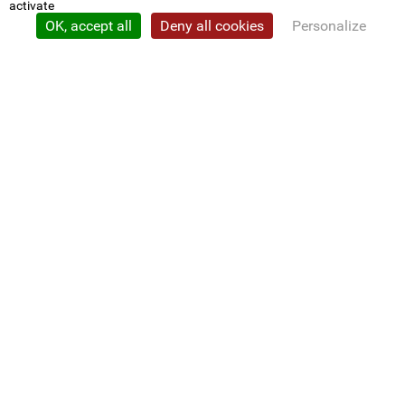
activate
OK, accept all
Deny all cookies
Personalize
Privacy policy
CDG 22
Nous contacter
Conventions
L'élu employeur
CONCOURS ET EMPLOI
Calendrier
Résultats et listes
Intérim
GESTION RH ET COMPÉTENCES
Statut
Instances