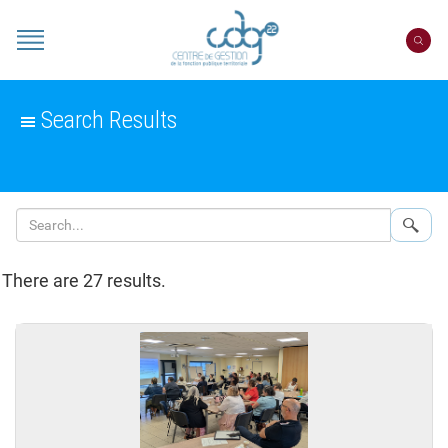
Cookies management panel
Portail
CDG
22
Search Results
Sear
There are 27 results.