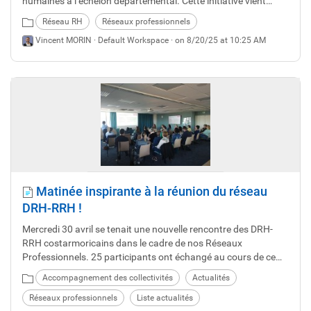
humaines à l’échelon départemental. Cette initiative vient
répondre aux attentes des professionnels partenaires de notre
Réseau RH
Réseaux professionnels
établissement. Le réseau est ouvert à tout professionnel
Vincent MORIN ·
Default Workspace
· on 8/20/25 at 10:25 AM
assurant des missions RH dans sa collectivité / son
établissement.
Matinée inspirante à la réunion du réseau
DRH-RRH !
Mercredi 30 avril se tenait une nouvelle rencontre des DRH-
RRH costarmoricains dans le cadre de nos Réseaux
Professionnels. 25 participants ont échangé au cours de ce
temps constructif autour de trois thématiques.
Accompagnement des collectivités
Actualités
Réseaux professionnels
Liste actualités