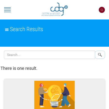
Cookies management panel
Portail
CDG
22
Search Results
Sear
There is one result.