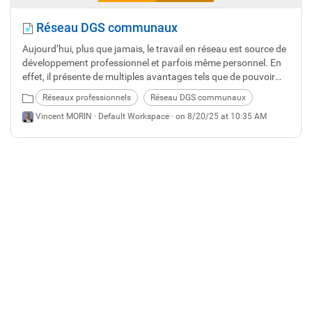
Réseau DGS communaux
Aujourd’hui, plus que jamais, le travail en réseau est source de
développement professionnel et parfois même personnel. En
effet, il présente de multiples avantages tels que de pouvoir
bénéficier d’un retour d’expérience, d’un partage de pratiques,
Réseaux professionnels
Réseau DGS communaux
d’initiatives innovantes, et de rompre l’isolement le cas
Vincent MORIN ·
Default Workspace
· on 8/20/25 at 10:35 AM
échéant.