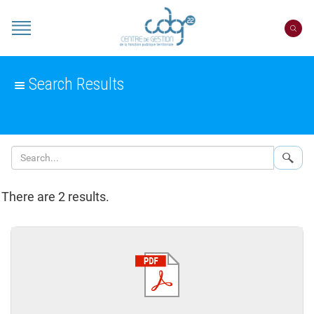
Cookies management panel
Portail
CDG
22
Search Results
Sear
There are 2 results.