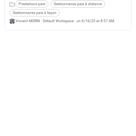
agents et/ou des indemnités des élus selon plusieurs
Prestations paie
Gestionnaires paie à distance
modalités.
Gestionnaires paie à façon
Vincent MORIN ·
Default Workspace
· on 6/16/25 at 8:57 AM