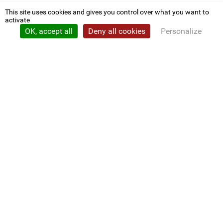
This site uses cookies and gives you control over what you want to
activate
OK, accept all
Deny all cookies
Personalize
Privacy policy
CDG 22
Nous contacter
Conventions
L'élu employeur
CONCOURS ET EMPLOI
Calendrier
Résultats et listes
Intérim
GESTION RH ET COMPÉTENCES