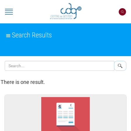
Cookies management panel
Portail
CDG
22
Search Results
Sear
There is one result.