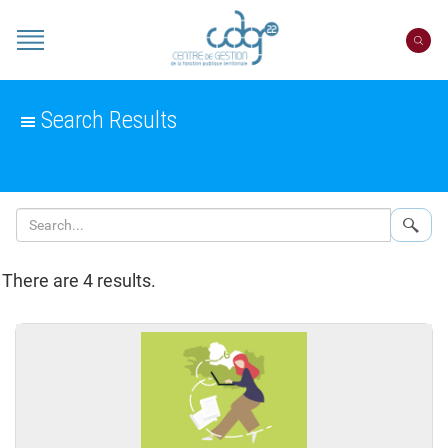
Cookies management panel
Portail
CDG
22
Search Results
Sear
There are 4 results.