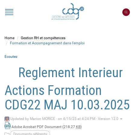
Cookies management panel
Portail
CDG
22
Home
Gestion RH et compétences
Formation et Accompagnement dans l'emploi
Ecoutez
Reglement Interieur
Actions Formation
CDG22 MAJ 10.03.2025
Updated by
Marion MORICE
·
on 4/15/25 at 4:24 PM · Version 12.0
Adobe Acrobat PDF Document (218.27
KB
)
Documents référents