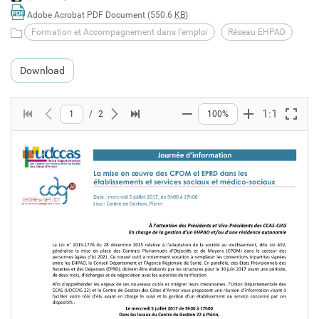
Adobe Acrobat PDF Document (550.6
KB
)
Formation et Accompagnement dans l'emploi
Réseau EHPAD
Download
1:1
1
/
2
100%
First page
Previous page
Next page
Last page
Zoom out
Zoom in
Full s