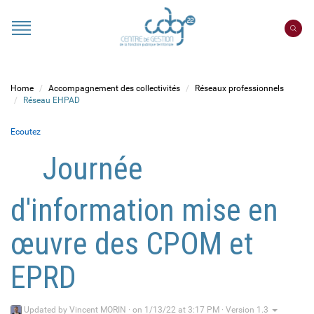
Cookies management panel
Portail
CDG
22
Home
Accompagnement des collectivités
Réseaux professionnels
Réseau EHPAD
Ecoutez
Journée
d'information mise en
œuvre des CPOM et
EPRD
Updated by
Vincent MORIN
·
on 1/13/22 at 3:17 PM · Version 1.3