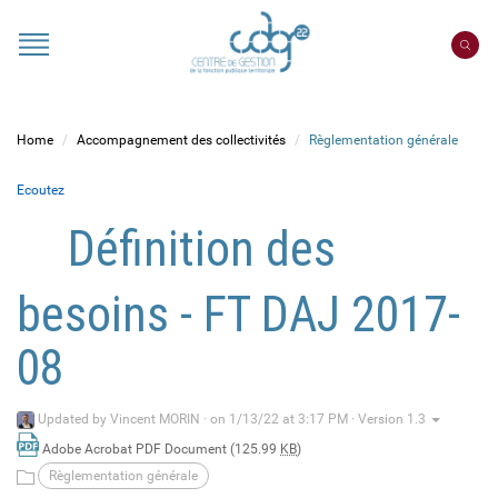
Cookies management panel
Portail
CDG
22
Home
Accompagnement des collectivités
Règlementation générale
Ecoutez
Définition des
besoins - FT DAJ 2017-
08
Updated by
Vincent MORIN
·
on 1/13/22 at 3:17 PM · Version 1.3
Adobe Acrobat PDF Document (125.99
KB
)
Règlementation générale