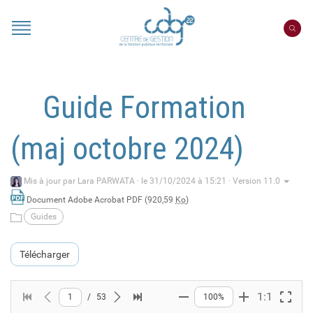
Panneau de gestion des cookies
Portail
CDG
22
Guide Formation
(maj octobre 2024)
Mis à jour par
Lara PARWATA
·
le 31/10/2024 à 15:21 · Version 11.0
Document Adobe Acrobat PDF (920,59
Ko
)
Guides
Télécharger
1:1
1
/
53
100%
Première page
Page précédente
Page suivante
Dernière page
Zoom arrière
Zoom avant
Plein 