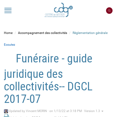
Cookies management panel
Portail
CDG
22
Home
Accompagnement des collectivités
Règlementation générale
Ecoutez
Funéraire - guide
juridique des
collectivités-- DGCL
2017-07
Updated by
Vincent MORIN
·
on 1/13/22 at 3:18 PM · Version 1.3