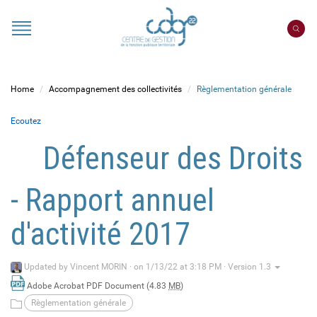
Cookies management panel
Portail
CDG
22
Home
Accompagnement des collectivités
Règlementation générale
Ecoutez
Défenseur des Droits
- Rapport annuel
d'activité 2017
Updated by
Vincent MORIN
·
on 1/13/22 at 3:18 PM · Version 1.3
Adobe Acrobat PDF Document (4.83
MB
)
Règlementation générale