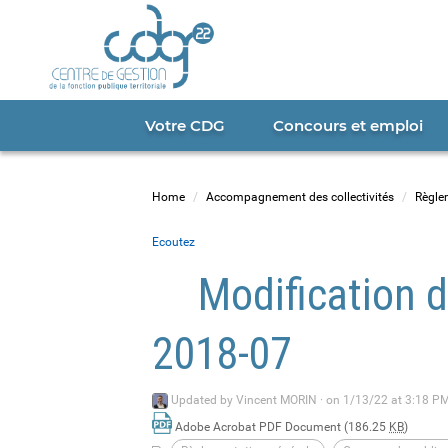
Cookies management panel
Portail
CDG
22
Votre CDG
Concours et emploi
Home
Accompagnement des collectivités
Règle
Ecoutez
Modification d
2018-07
Updated by
Vincent MORIN
·
on 1/13/22 at 3:18 PM
Adobe Acrobat PDF Document (186.25
KB
)