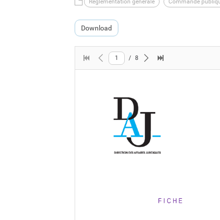
Règlementation générale
Commande publiq
Download
1
/
8
First page
Previous page
Next page
Last page