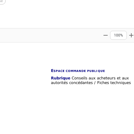
ue
100%
Zoom out
Z