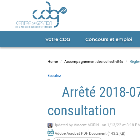
Cookies management panel
Portail
CDG
22
Votre CDG
Concours et emploi
Home
Accompagnement des collectivités
Règle
Ecoutez
Arrêté 2018-0
consultation
Updated by
Vincent MORIN
·
on 1/13/22 at 3:18 PM
Adobe Acrobat PDF Document (143.2
KB
)