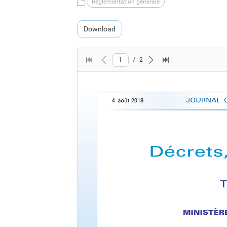
Règlementation générale
Download
1
/
2
First page
Previous page
Next page
Last page