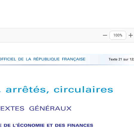
100%
Zoom out
Z