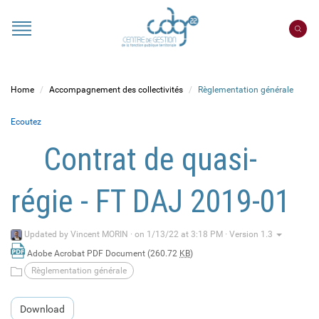
Cookies management panel
Portail
CDG
22
Home
Accompagnement des collectivités
Règlementation générale
Ecoutez
Contrat de quasi-
régie - FT DAJ 2019-01
Updated by
Vincent MORIN
·
on 1/13/22 at 3:18 PM · Version 1.3
Adobe Acrobat PDF Document (260.72
KB
)
Règlementation générale
Download