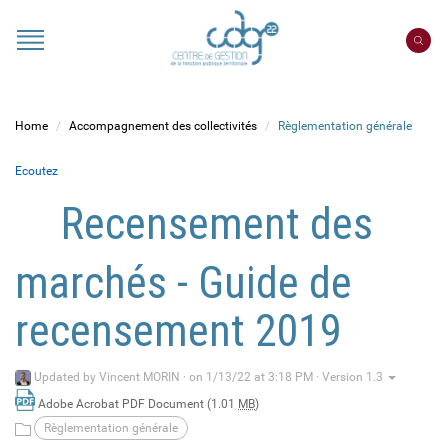
Cookies management panel
Portail
CDG
22
Home
Accompagnement des collectivités
Règlementation générale
Ecoutez
Recensement des
marchés - Guide de
recensement 2019
Updated by
Vincent MORIN
·
on 1/13/22 at 3:18 PM · Version 1.3
Adobe Acrobat PDF Document (1.01
MB
)
Règlementation générale