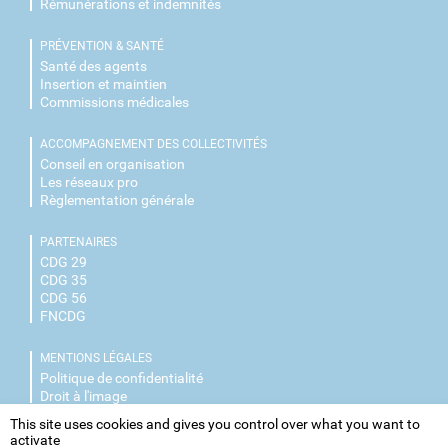
Rémunérations et indemnités
PRÉVENTION & SANTÉ
Santé des agents
Insertion et maintien
Commissions médicales
ACCOMPAGNEMENT DES COLLECTIVITÉS
Conseil en organisation
Les réseaux pro
Règlementation générale
PARTENAIRES
CDG 29
CDG 35
CDG 56
FNCDG
MENTIONS LÉGALES
Politique de confidentialité
Droit à l'image
This site uses cookies and gives you control over what you want to
NOUS CONTACTER
activate