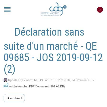
Cookies management panel
Portail
CDG
22
Déclaration sans
suite d'un marché - QE
09685 - JOS 2019-09-12
(2)
Updated by
Vincent MORIN
·
on 1/13/22 at 3:18 PM · Version 1.3
Adobe Acrobat PDF Document (301.62
KB
)
Download