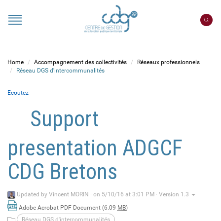
Cookies management panel
Portail
CDG
22
Home
Accompagnement des collectivités
Réseaux professionnels
Réseau DGS d'intercommunalités
Ecoutez
Support
presentation ADGCF
CDG Bretons
Updated by
Vincent MORIN
·
on 5/10/16 at 3:01 PM · Version 1.3
Adobe Acrobat PDF Document (6.09
MB
)
Réseau DGS d'intercommunalités