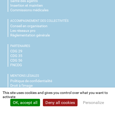
Santé des agents
Insertion et maintien
Commissions médicales
ACCOMPAGNEMENT DES COLLECTIVITÉS
Conseil en organisation
Les réseaux pro
Règlementation générale
PARTENAIRES
CDG 29
CDG 35
CDG 56
FNCDG
MENTIONS LÉGALES
Politique de confidentialité
Droit à l'image
This site uses cookies and gives you control over what you want to
NOUS CONTACTER
activate
Facebook
OK, accept all
Deny all cookies
Personalize
LinkedIn
Privacy policy