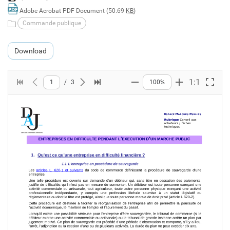
Adobe Acrobat PDF Document (50.69
KB
)
Commande publique
Download
1:1
1
/
3
100%
First page
Previous page
Next page
Last page
Zoom out
Zoom in
Full s