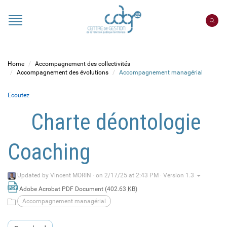
Cookies management panel
Portail
CDG
22
Home
Accompagnement des collectivités
Accompagnement des évolutions
Accompagnement managérial
Ecoutez
Charte déontologie
Coaching
Updated by
Vincent MORIN
·
on 2/17/25 at 2:43 PM · Version 1.3
Adobe Acrobat PDF Document (402.63
KB
)
Accompagnement managérial