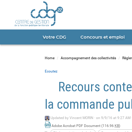
Cookies management panel
Portail
CDG
22
Votre CDG
Concours et emploi
Home
Accompagnement des collectivités
Règle
Ecoutez
Recours conten
la commande pub
Updated by
Vincent MORIN
·
on 9/9/16 at 9:27 AM 
Adobe Acrobat PDF Document (116.96
KB
)