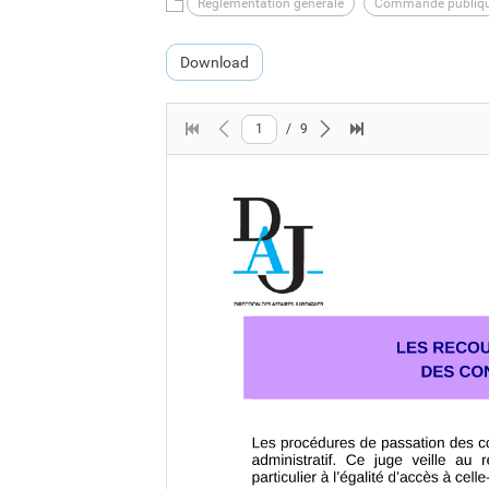
Règlementation générale
Commande publiq
Download
1
/
9
First page
Previous page
Next page
Last page