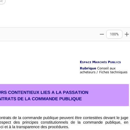
ue
100%
Zoom out
Z