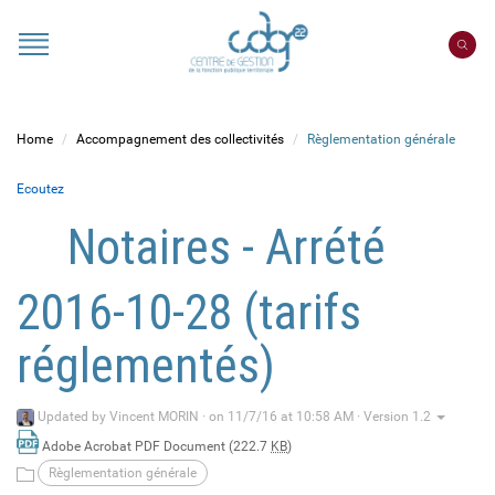
Cookies management panel
Portail
CDG
22
Home
Accompagnement des collectivités
Règlementation générale
Ecoutez
Notaires - Arrété
2016-10-28 (tarifs
réglementés)
Updated by
Vincent MORIN
·
on 11/7/16 at 10:58 AM · Version 1.2
Adobe Acrobat PDF Document (222.7
KB
)
Règlementation générale