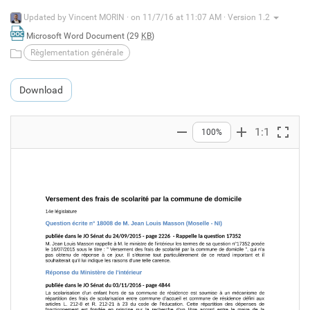
Updated by
Vincent MORIN
·
on 11/7/16 at 11:07 AM · Version 1.2
Microsoft Word Document (29
KB
)
Règlementation générale
Download
1:1
100%
Zoom out
Zoom in
Full s