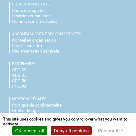
PRÉVENTION & SANTÉ
Santé des agents
Insertion et maintien
Commissions médicales
ACCOMPAGNEMENT DES COLLECTIVITÉS
Conseil en organisation
Les réseaux pro
Règlementation générale
PARTENAIRES
CDG 29
CDG 35
CDG 56
FNCDG
MENTIONS LÉGALES
Politique de confidentialité
Droit à l'image
This site uses cookies and gives you control over what you want to
NOUS CONTACTER
activate
Facebook
OK, accept all
Deny all cookies
Personalize
LinkedIn