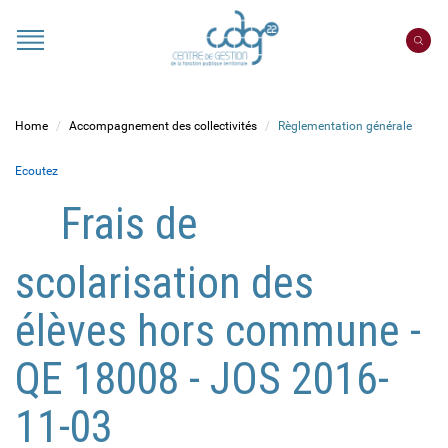
Cookies management panel
Portail
CDG
22
Home
Accompagnement des collectivités
Règlementation générale
Ecoutez
Frais de
scolarisation des
élèves hors commune -
QE 18008 - JOS 2016-
11-03