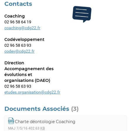
Contacts
Coaching
02 96 58 64 19
coaching@cdg22.fr
Codéveloppement
02 96 58 63 93
codev@cdg22.fr
Direction
Accompagnement des
évolutions et
organisations (DAEO)
02 96 58 63 93
etudes.organisation@cdg22.fr
Documents Associés
(3)
Charte déontologie Coaching
MAJ 7/5/16
402.63
KB