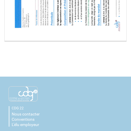
CDG 22
Nous contacter
Conventions
L'élu employeur