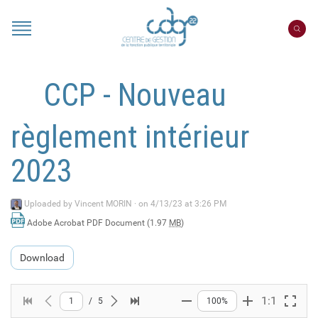
Cookies management panel
Portail
CDG
22
CCP - Nouveau
règlement intérieur
2023
Uploaded by
Vincent MORIN
·
on 4/13/23 at 3:26 PM
Adobe Acrobat PDF Document (1.97
MB
)
Download
1:1
1
/
5
100%
First page
Previous page
Next page
Last page
Zoom out
Zoom in
Full s