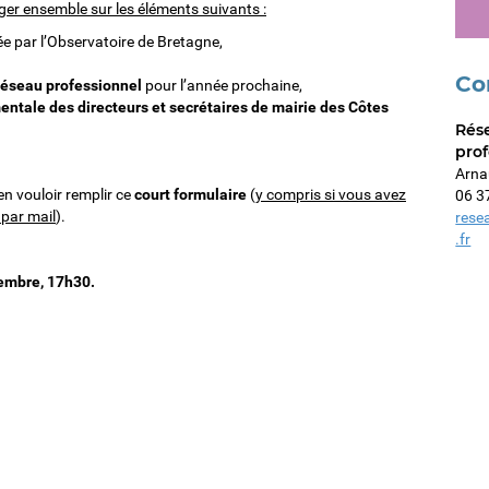
ger ensemble sur les éléments suivants :
ée par l’Observatoire de Bretagne,
Co
 réseau professionnel
pour l’année prochaine,
entale des directeurs et secrétaires de mairie des Côtes
Rés
prof
Arn
en vouloir remplir ce
court formulaire
(
y compris si vous avez
06 3
 par mail
).
rese
.fr
vembre, 17h30.