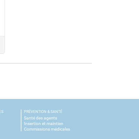
splay password
ide password
ES
PRÉVENTION & SANTÉ
Santé des agents
Insertion et maintien
Commissions médicales