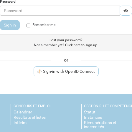
Password
Di
H
Sign in
Remember me
Lost your password?
Not a member yet?
Click here to sign-up.
or
Sign-in with OpenID Connect
CONCOURS ET EMPLOI
GESTION RH ET COMPÉTENC
Calendrier
Statut
Résultats et listes
Instances
Intérim
Rémunérations et
indemnités