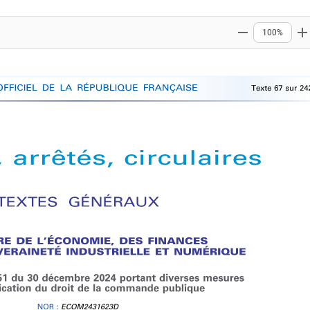
100%
Zoom out
Z