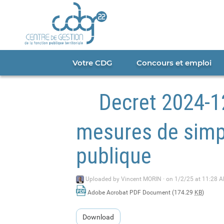
Cookies management panel
Portail
CDG
22
Votre CDG
Concours et emploi
Decret 2024-1
mesures de simpl
publique
Uploaded by
Vincent MORIN
·
on 1/2/25 at 11:28 
Adobe Acrobat PDF Document (174.29
KB
)
Download