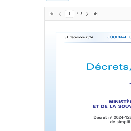
1
/
8
First page
Previous page
Next page
Last page