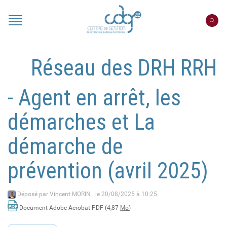
Panneau de gestion des cookies
Portail
CDG
22
Réseau des DRH RRH
- Agent en arrêt, les
démarches et La
démarche de
prévention (avril 2025)
Déposé par
Vincent MORIN
·
le 20/08/2025 à 10:25
Document Adobe Acrobat PDF (4,87
Mo
)