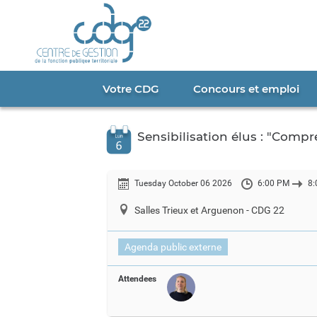
Cookies management panel
Portail
CDG
22
Votre CDG
Concours et emploi
Sensibilisation élus : "Comp
Tuesday October 06 2026
6:00 PM
8:
Salles Trieux et Arguenon - CDG 22
Agenda public externe
Attendees