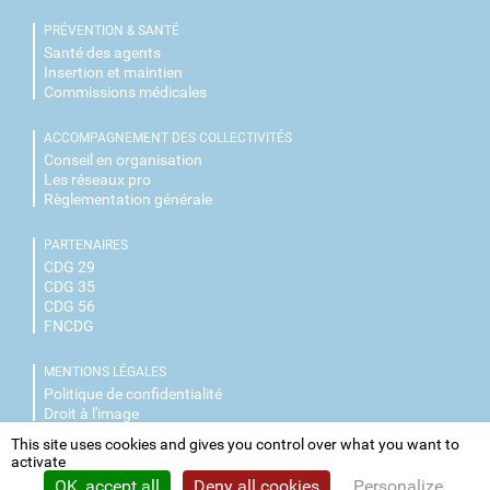
PRÉVENTION & SANTÉ
Santé des agents
Insertion et maintien
Commissions médicales
ACCOMPAGNEMENT DES COLLECTIVITÉS
Conseil en organisation
Les réseaux pro
Règlementation générale
PARTENAIRES
CDG 29
CDG 35
CDG 56
FNCDG
MENTIONS LÉGALES
Politique de confidentialité
Droit à l'image
This site uses cookies and gives you control over what you want to
NOUS CONTACTER
activate
Facebook
OK, accept all
Deny all cookies
Personalize