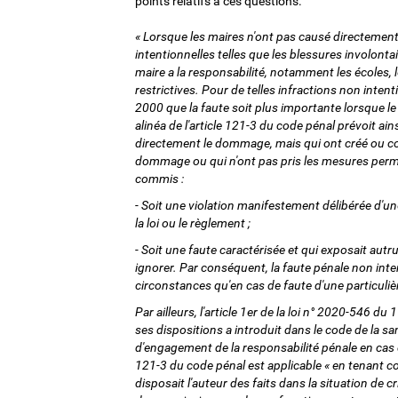
points relatifs à ces questions.
« Lorsque les maires n'ont pas causé directemen
intentionnelles telles que les blessures involonta
maire a la responsabilité, notamment les écoles,
restrictives. Pour de telles infractions non intentio
2000 que la faute soit plus importante lorsque le
alinéa de l'article 121-3 du code pénal prévoit a
directement le dommage, mais qui ont créé ou cont
dommage ou qui n'ont pas pris les mesures permett
commis :
- Soit une violation manifestement délibérée d'un
la loi ou le règlement ;
- Soit une faute caractérisée et qui exposait autru
ignorer. Par conséquent, la faute pénale non inte
circonstances qu'en cas de faute d'une particulièr
Par ailleurs, l'article 1er de la loi n° 2020-546 d
ses dispositions a introduit dans le code de la sa
d'engagement de la responsabilité pénale en cas de
121-3 du code pénal est applicable « en tenant
disposait l'auteur des faits dans la situation de cr