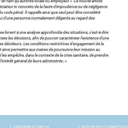
n tant qu'autorité locale ou employeur ». Ce nouvel article
réciation in concreto de la faute d'imprudence ou de négligence
du code pénal. Il rappelle ainsi que seul peut être considéré
ui d'une personne normalement diligente au regard des
 se livrent à une analyse approfondie des situations, c'est-à-dire
ises les décisions, afin de pouvoir caractériser l'existence d'une
es décideurs. Les conditions restrictives d'engagement de la
 ainsi permettre aux maires de poursuivre leur mission au
les empêche, dans le contexte de la crise sanitaire, de prendre
l'intérêt général de leurs administrés. »
CONCOURS ET EMPLOI
GESTION RH ET COMPÉTENC