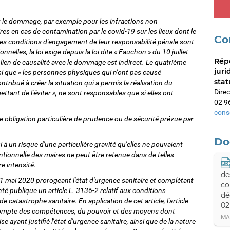
t le dommage, par exemple pour les infractions non
ires en cas de contamination par le covid-19 sur les lieux dont le
Co
 les conditions d'engagement de leur responsabilité pénale sont
nnelles, la loi exige depuis la loi dite « Fauchon » du 10 juillet
Rép
 lien de causalité avec le dommage est indirect. Le quatrième
juri
insi que « les personnes physiques qui n'ont pas causé
stat
ribué à créer la situation qui a permis la réalisation du
Direc
ant de l'éviter », ne sont responsables que si elles ont
02 9
cons
e obligation particulière de prudence ou de sécurité prévue par
Do
i à un risque d'une particulière gravité qu'elles ne pouvaient
ntionnelle des maires ne peut être retenue dans de telles
e intensité.
de
u 11 mai 2020 prorogeant l'état d'urgence sanitaire et complétant
co
nté publique un article L. 3136-2 relatif aux conditions
dé
 catastrophe sanitaire. En application de cet article, l'article
02
 compte des compétences, du pouvoir et des moyens dont
MA
ise ayant justifié l'état d'urgence sanitaire, ainsi que de la nature