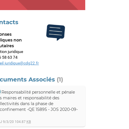
ntacts
onses
diques non
utaires
tion juridique
6 58 63 74
eil.juridique@cdg22.fr
cuments Associés
(1)
Responsabilité personnelle et pénale
s maires et responsabilité des
llectivités dans la phase de
confinement -QE 15895 - JOS 2020-09-
J 9/3/20
104.87
KB